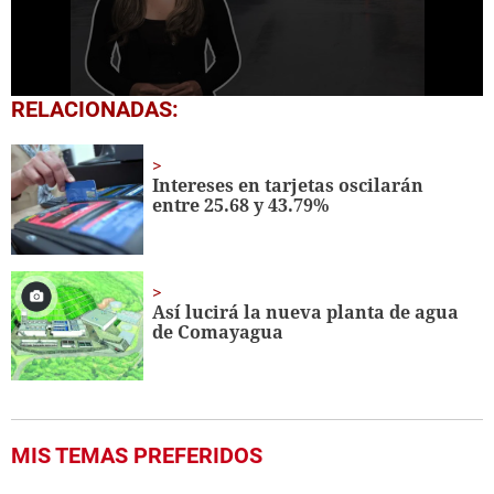
0
RELACIONADAS:
seconds
of
55
seconds
Intereses en tarjetas oscilarán
entre 25.68 y 43.79%
Así lucirá la nueva planta de agua
de Comayagua
MIS TEMAS PREFERIDOS