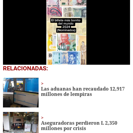
0
RELACIONADAS:
of
1
minute,
1
Las aduanas han recaudado 12,917
second
millones de lempiras
Aseguradoras perdieron L 2,350
millones por crisis