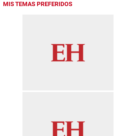
MIS TEMAS PREFERIDOS
seconds
of
1
minute,
27
seconds