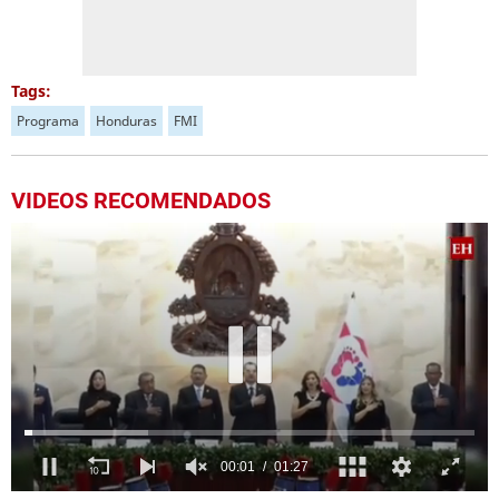
Tags:
Programa
Honduras
FMI
VIDEOS RECOMENDADOS
0