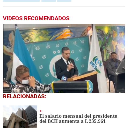
VIDEOS RECOMENDADOS
0
RELACIONADAS:
seconds
of
34
seconds
El salario mensual del presidente
del BCH aumenta a L 235,961