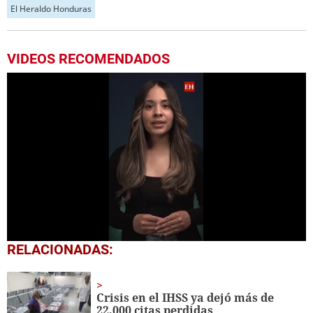
El Heraldo Honduras
VIDEOS RECOMENDADOS
0
RELACIONADAS:
seconds
of
57
seconds
Crisis en el IHSS ya dejó más de
22,000 citas perdidas