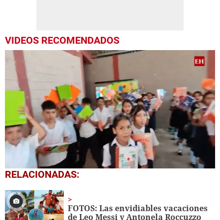
VIDEOS RECOMENDADOS
0
RELACIONADAS:
seconds
of
1
minute,
FOTOS: Las envidiables vacaciones
56
de Leo Messi y Antonela Roccuzzo
seconds