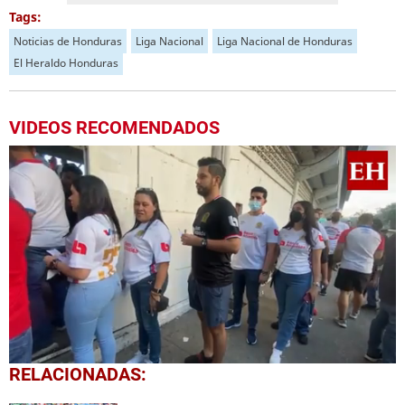
Tags:
Noticias de Honduras
Liga Nacional
Liga Nacional de Honduras
El Heraldo Honduras
VIDEOS RECOMENDADOS
0
RELACIONADAS:
seconds
of