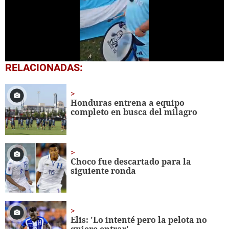
0
RELACIONADAS:
seconds
of
34
seconds
Honduras entrena a equipo
completo en busca del milagro
Choco fue descartado para la
siguiente ronda
Elis: 'Lo intenté pero la pelota no