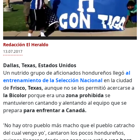
0
of
Redacción El Heraldo
Más Videos
40
13.07.2017
seconds
Dallas, Texas, Estados Unidos
Un nutrido grupo de aficionados hondureños llegó
al
entrenamiento de la Selección Nacional
en la ciudad
Aficionados de la
Aficionados gritan
"Hon
de
Frisco, Texas,
aunque no se les permitió acercarse a
selección de
"Fuera Familión"
buen
la Bicolor
porque era una
zona prohibida
se
Honduras respaldan
durante duelo entre
afic
mantuvieron cantando y alentando al equipo que se
a la Bicolor durante
Honduras y Jamaica
reve
su entrenamiento
expe
prepara
para enfrentar a Canadá.
'No hay otro pueblo más macho que el pueblo catracho
del cual vengo yo', cantaron los pocos hondureños,