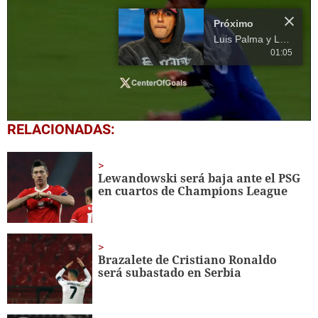
Próximo
Luis Palma y Lech Poznań dan pasos firmes en la Champions League
01:05
0
RELACIONADAS:
seconds
of
15
seconds
Lewandowski será baja ante el PSG
en cuartos de Champions League
Brazalete de Cristiano Ronaldo
será subastado en Serbia