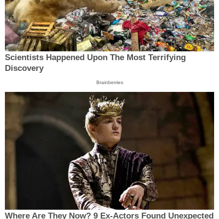
Scientists Happened Upon The Most Terrifying
Discovery
Brainberries
Where Are They Now? 9 Ex-Actors Found Unexpected