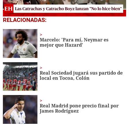
0
RELACIONADAS:
seconds
of
12
minutes,
Marcelo: 'Para mí, Neymar es
1
mejor que Hazard'
second
Real Sociedad jugará sus partido de
local en Tocoa, Colón
Real Madrid pone precio final por
James Rodríguez