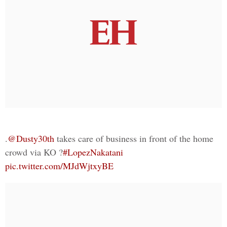
.
@Dusty30th
takes care of business in front of the home
crowd via KO ?
#LopezNakatani
pic.twitter.com/MJdWjtxyBE