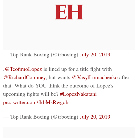
— Top Rank Boxing (@trboxing)
July 20, 2019
.
@TeofimoLopez
is lined up for a title fight with
@RichardCommey
, but wants
@VasylLomachenko
after
that. What do YOU think the outcome of Lopez's
upcoming fights will be?
#LopezNakatani
pic.twitter.com/fkbMsRwgqb
— Top Rank Boxing (@trboxing)
July 20, 2019