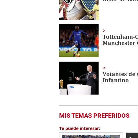
seconds
Volume
0%
Tottenham-Ch
Manchester 
Votantes de 
Infantino
MIS TEMAS PREFERIDOS
Te puede interesar: