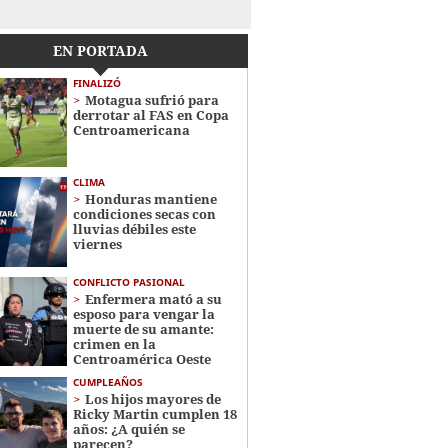
EN PORTADA
FINALIZÓ
Motagua sufrió para
derrotar al FAS en Copa
Centroamericana
CLIMA
Honduras mantiene
condiciones secas con
lluvias débiles este
viernes
CONFLICTO PASIONAL
Enfermera mató a su
esposo para vengar la
muerte de su amante:
crimen en la
Centroamérica Oeste
CUMPLEAÑOS
Los hijos mayores de
Ricky Martin cumplen 18
años: ¿A quién se
parecen?