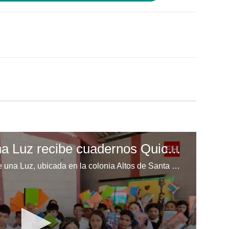
Escuela Enciende una Luz recibe cuadernos Quick, gracias a la Maratón del Saber
Los niños de la escuela Enciende una Luz, ubicada en la colonia Altos de Santa Rosa, al sur de Tegucigalpa, recibieron cuadernos Quick como parte de la Campaña Maratón del Saber.