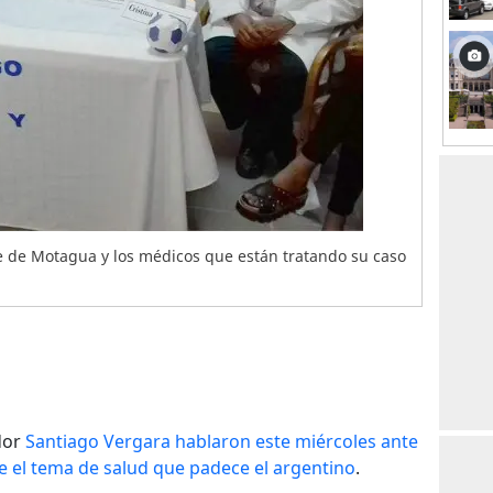
e de Motagua y los médicos que están tratando su caso
dor
Santiago Vergara hablaron este miércoles ante
 el tema de salud que padece el argentino
.