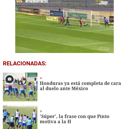
0
RELACIONADAS:
seconds
of
37
seconds
Honduras ya está completa de cara
al duelo ante México
'Súper', la frase con que Pinto
motiva a la H