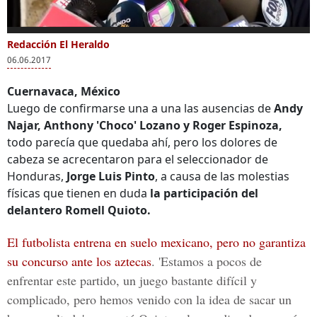
0
of
Redacción El Heraldo
Más Videos
49
06.06.2017
seconds
Cuernavaca, México
Luego de confirmarse una a una las ausencias de
Andy
Najar, Anthony 'Choco' Lozano y Roger Espinoza,
Romell Quioto anota
Romell Quioto: “La
Rome
todo parecía que quedaba ahí, pero los dolores de
con Honduras sobre
Selección de
en A
cabeza se acrecentaron para el seleccionador de
Nicaragua en el
Honduras está
ante
Honduras,
Jorge Luis Pinto
, a causa de las molestias
Nacional por la
motivada y lista para
Sele
eliminatoria
la eliminatoria”
Hon
físicas que tienen en duda
la participación del
delantero Romell Quioto.
El futbolista entrena en suelo mexicano, pero no garantiza
su concurso ante los aztecas
. 'Estamos a pocos de
enfrentar este partido, un juego bastante difícil y
complicado, pero hemos venido con la idea de sacar un