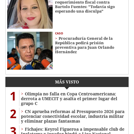
requerimiento fiscal contra
Bartolo Fuentes: "Todavía sigo
esperando una disculpa"
CASO
Procuraduría General de la
República pedirá prisión
preventiva para Juan Orlando
Hernández
MÁS VISTO
1
Olimpia no falla en Copa Centroamericana:
derrota a UMECIT y asalta el primer lugar del
grupo C
2
CN aprueba reformas al Presupuesto 2026 para
potenciar conectividad escolar, industria militar
y eliminar plazas fantasmas
3
Fichajes: Keyrol Figueroa a impensable club de
Inglaterra y jugador hindú a Liga Nacional