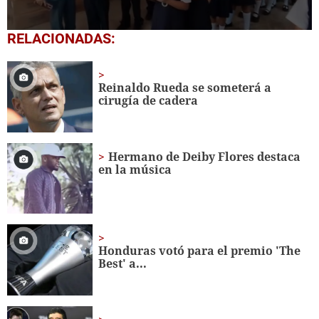
0
RELACIONADAS:
seconds
of
1
minute,
Reinaldo Rueda se someterá a
56
cirugía de cadera
seconds
Hermano de Deiby Flores destaca
en la música
Honduras votó para el premio 'The
Best' a...