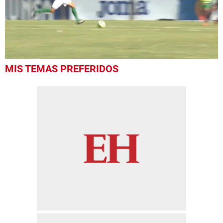
0
MIS TEMAS PREFERIDOS
seconds
of
37
seconds