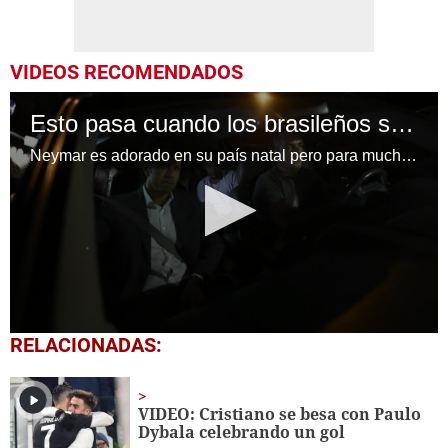
VIDEOS RECOMENDADOS
Esto pasa cuando los brasileños se cansan de Neymar
Neymar es adorado en su país natal pero para muchos brasileños también tiene una imagen de niño mimado. La operación de su pie derecho movilizó a los medios de comunicación de todo el mundo, pero en Brasil muchos preferirían hablar de otros problemas que enfrenta la sociedad.
0
RELACIONADAS:
seconds
of
1
minute,
VIDEO: Cristiano se besa con Paulo
46
Dybala celebrando un gol
seconds