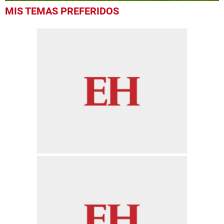
0
MIS TEMAS PREFERIDOS
seconds
of
13
seconds