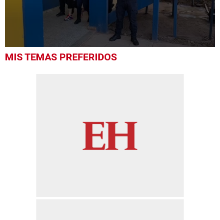
0
MIS TEMAS PREFERIDOS
seconds
of
27
seconds