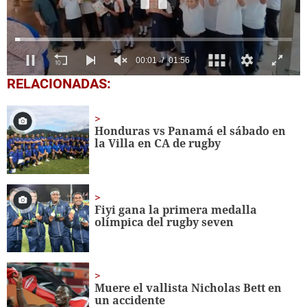
0
RELACIONADAS:
seconds
of
1
minute,
Honduras vs Panamá el sábado en
56
la Villa en CA de rugby
seconds
Fiyi gana la primera medalla
olímpica del rugby seven
Muere el vallista Nicholas Bett en
un accidente