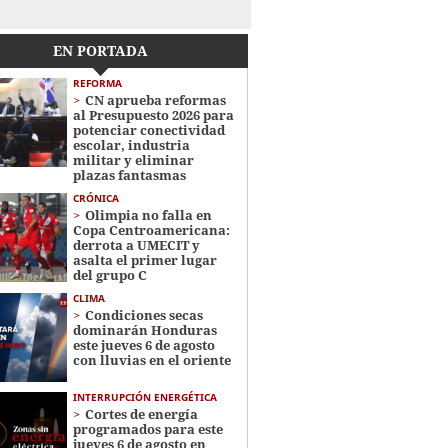
EN PORTADA
REFORMA
CN aprueba reformas
al Presupuesto 2026 para
potenciar conectividad
escolar, industria
militar y eliminar
plazas fantasmas
CRÓNICA
Olimpia no falla en
Copa Centroamericana:
derrota a UMECIT y
asalta el primer lugar
del grupo C
CLIMA
Condiciones secas
dominarán Honduras
este jueves 6 de agosto
con lluvias en el oriente
INTERRUPCIÓN ENERGÉTICA
Cortes de energía
programados para este
jueves 6 de agosto en