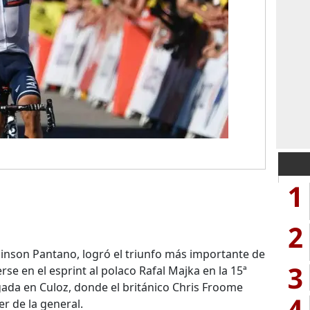
1
2
linson Pantano, logró el triunfo más importante de
3
rse en el esprint al polaco Rafal Majka en la 15ª
egada en Culoz, donde el británico Chris Froome
4
er de la general.