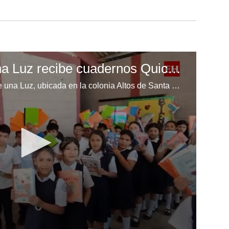
Escuela Enciende una Luz recibe cuadernos Quick, gracias a la Maratón del Saber
Los niños de la escuela Enciende una Luz, ubicada en la colonia Altos de Santa Rosa, al sur de Tegucigalpa, recibieron cuadernos Quick como parte de la Campaña Maratón del Saber.