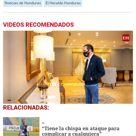
Noticias de Honduras
El Heraldo Honduras
VIDEOS RECOMENDADOS
0
RELACIONADAS:
seconds
of
4
minutes,
“Tiene la chispa en ataque para
19
complicar a cualquiera”
seconds