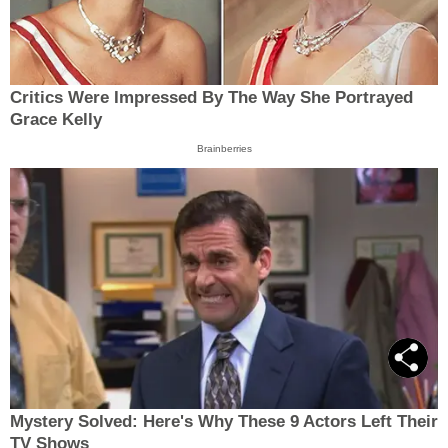
Critics Were Impressed By The Way She Portrayed
Grace Kelly
Brainberries
Mystery Solved: Here's Why These 9 Actors Left Their
TV Shows