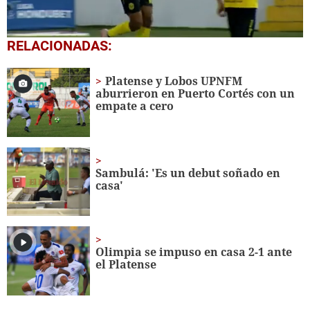
0
RELACIONADAS:
seconds
of
1
Platense y Lobos UPNFM
minute,
aburrieron en Puerto Cortés con un
11
empate a cero
seconds
Sambulá: 'Es un debut soñado en
casa'
Olimpia se impuso en casa 2-1 ante
el Platense