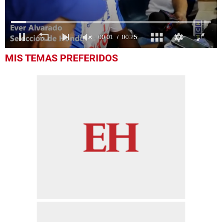
0
MIS TEMAS PREFERIDOS
seconds
of
25
seconds