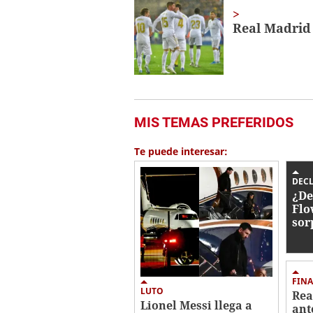
Real Madrid 
MIS TEMAS PREFERIDOS
Te puede interesar:
DEC
¿De
Flo
sor
nin
FINA
LUTO
Rea
Lionel Messi llega a
ant