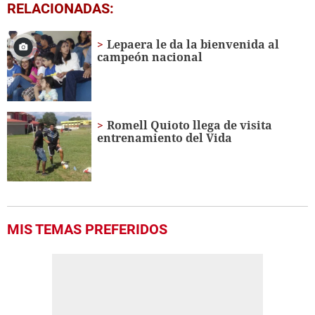
1
RELACIONADAS:
second
of
29
Lepaera le da la bienvenida al
seconds
campeón nacional
Romell Quioto llega de visita
entrenamiento del Vida
MIS TEMAS PREFERIDOS