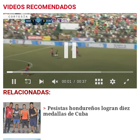
VIDEOS RECOMENDADOS
0
RELACIONADAS:
of
37
seconds
Pesistas hondureños logran diez
medallas de Cuba