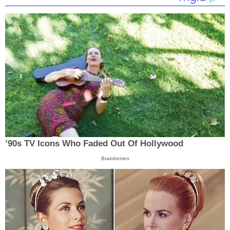
’90s TV Icons Who Faded Out Of Hollywood
Brainberries