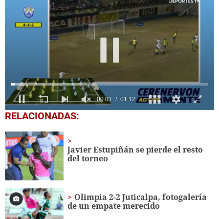
0
RELACIONADAS:
seconds
of
1
minute,
Javier Estupiñán se pierde el resto
12
del torneo
seconds
Olimpia 2-2 Juticalpa, fotogalería
de un empate merecido