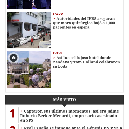
SALUD
Autoridades del IHSS aseguran
que mora quirúrgica bajó a 1,000
pacientes en espera
FOTOS
Así luce el lujoso hotel donde
Zendaya y Tom Holland celebraron
su boda
MÁS VISTO
1
Captaron sus últimos momentos: así era Jaime
Roberto Becker Menardi​​​, empresario asesinado
en SPS
Real España se impone ante el Génesis PN y va a