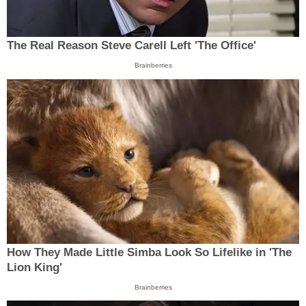
The Real Reason Steve Carell Left 'The Office'
Brainberries
How They Made Little Simba Look So Lifelike in 'The
Lion King'
Brainberries