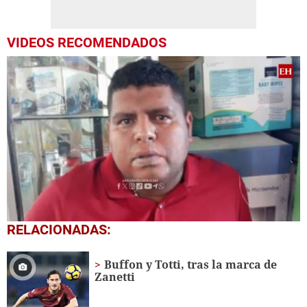
VIDEOS RECOMENDADOS
0
RELACIONADAS:
seconds
of
2
Buffon y Totti, tras la marca de
minutes,
Zanetti
2
seconds