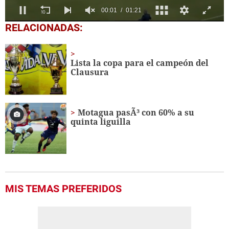
0
RELACIONADAS:
seconds
of
1
minute,
Lista la copa para el campeón del
21
Clausura
seconds
Motagua pasÃ³ con 60% a su
quinta liguilla
MIS TEMAS PREFERIDOS