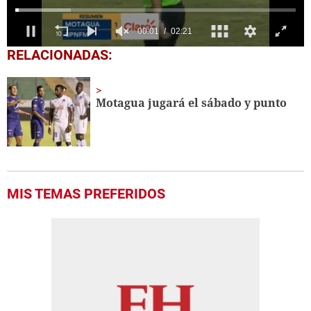
0
RELACIONADAS:
seconds
of
2
minutes,
Motagua jugará el sábado y punto
21
seconds
MIS TEMAS PREFERIDOS