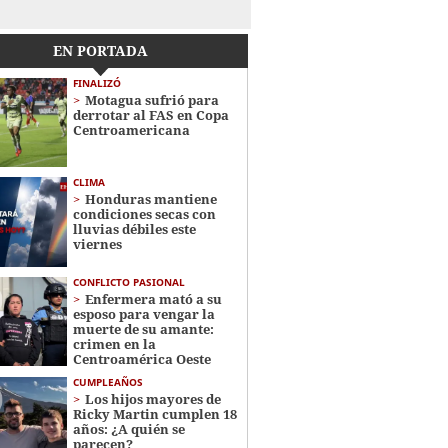
EN PORTADA
FINALIZÓ
Motagua sufrió para
derrotar al FAS en Copa
Centroamericana
CLIMA
Honduras mantiene
condiciones secas con
lluvias débiles este
viernes
CONFLICTO PASIONAL
Enfermera mató a su
esposo para vengar la
muerte de su amante:
crimen en la
Centroamérica Oeste
CUMPLEAÑOS
Los hijos mayores de
Ricky Martin cumplen 18
años: ¿A quién se
parecen?