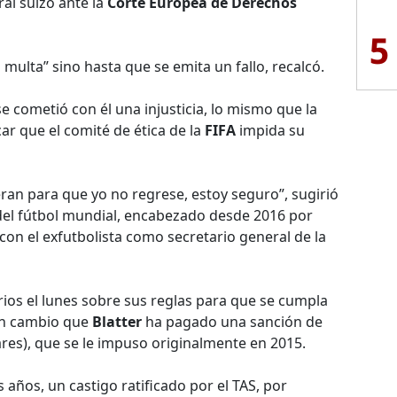
ral suizo ante la
Corte Europea de Derechos
5
 multa” sino hasta que se emita un fallo, recalcó.
e cometió con él una injusticia, lo mismo que la
r que el comité de ética de la
FIFA
impida su
eran para que yo no regrese, estoy seguro”, sugirió
del fútbol mundial, encabezado desde 2016 por
con el exfutbolista como secretario general de la
ios el lunes sobre sus reglas para que se cumpla
en cambio que
Blatter
ha pagado una sanción de
ares), que se le impuso originalmente en 2015.
 años, un castigo ratificado por el TAS, por