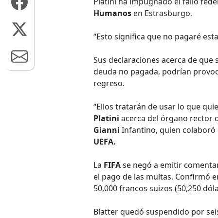
Platini ha impugnado el fallo fede
Humanos
en Estrasburgo.
“Esto significa que no pagaré esta
Sus declaraciones acerca de que s
deuda no pagada, podrían provoca
regreso.
“Ellos tratarán de usar lo que qui
Platini
acerca del órgano rector 
Gianni
Infantino, quien colaboró 
UEFA.
La
FIFA
se negó a emitir comentar
el pago de las multas. Confirmó 
50,000 francos suizos (50,250 dól
Blatter quedó suspendido por seis