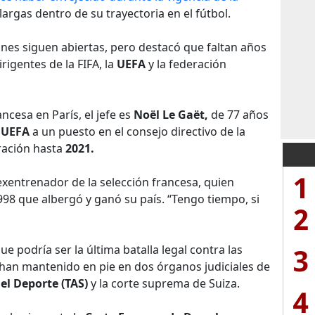
argas dentro de su trayectoria en el fútbol.
iones siguen abiertas, pero destacó que faltan años
rigentes de la FIFA, la
UEFA
y la federación
ancesa en París, el jefe es
Noël Le Gaët,
de 77 años
a
UEFA
a un puesto en el consejo directivo de la
eración hasta
2021.
1
 exentrenador de la selección francesa, quien
98 que albergó y ganó su país. “Tengo tiempo, si
2
3
e podría ser la última batalla legal contra las
 han mantenido en pie en dos órganos judiciales de
del Deporte (TAS)
y la corte suprema de Suiza.
4