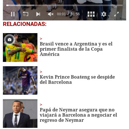
0
RELACIONADAS:
seconds
of
1
minute,
Brasil vence a Argentina y es el
56
primer finalista de la Copa
seconds
América
Kevin Prince Boateng se despide
del Barcelona
Papá de Neymar asegura que no
viajará a Barcelona a negociar el
regreso de Neymar