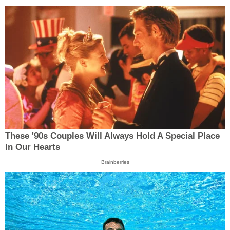
These '90s Couples Will Always Hold A Special Place
In Our Hearts
Brainberries