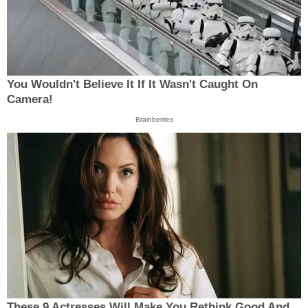
You Wouldn't Believe It If It Wasn't Caught On
Camera!
Brainberries
These 9 Actresses Will Make You Rethink Good And