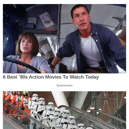
6 Best '90s Action Movies To Watch Today
Brainberries