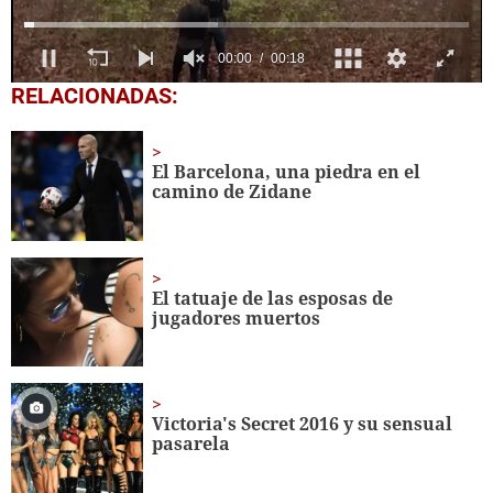
0
RELACIONADAS:
seconds
of
18
seconds
El Barcelona, una piedra en el
camino de Zidane
El tatuaje de las esposas de
jugadores muertos
Victoria's Secret 2016 y su sensual
pasarela