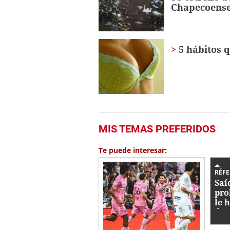
Chapecoense
5 hábitos 
MIS TEMAS PREFERIDOS
Te puede interesar:
RÉFE
Saí
pro
le h
dur