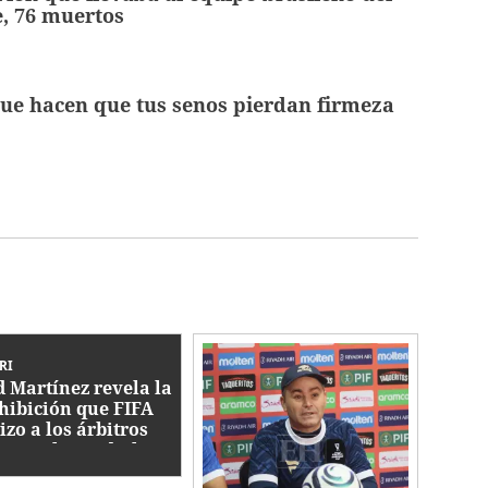
, 76 muertos
que hacen que tus senos pierdan firmeza
RI
d Martínez revela la
hibición que FIFA
izo a los árbitros
ante el Mundial