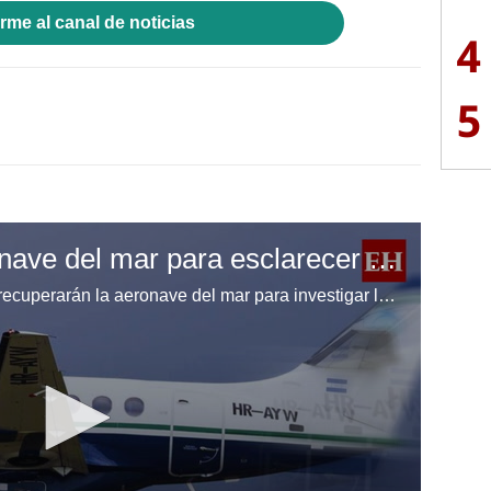
rme al canal de noticias
4
5
Recuperarán la aeronave del mar para esclarecer la tragedia aérea en Roatán
Las autoridades anunciaron que recuperarán la aeronave del mar para investigar las causas del accidente aéreo en Roatán. Expertos analizarán la estructura y la caja negra para esclarecer lo ocurrido y determinar responsabilidades.