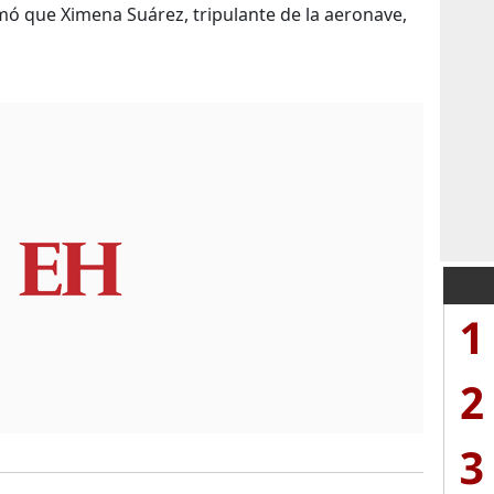
ó que Ximena Suárez, tripulante de la aeronave,
1
2
3