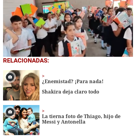
0
RELACIONADAS:
seconds
of
1
minute,
¿Enemistad? ¡Para nada!
56
seconds
Shakira deja claro todo
La tierna foto de Thiago, hijo de
Messi y Antonella