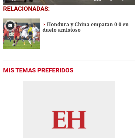
0
RELACIONADAS:
seconds
of
1
Hondura y China empatan 0-0 en
minute,
duelo amistoso
18
seconds
MIS TEMAS PREFERIDOS