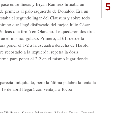
5
e pase entre líneas y Bryan Ramírez firmaba un
 de primera al palo izquierdo de Donaldo. Era un
estaba el segundo lugar del Clausura y sobre todo
mirano que llegó disfrazado del mejor Julio César
énticas que firmó en Olancho. Le quedaron dos tiros
 fue el mismo: golazo. Primero, al 61, desde la
ara poner el 1-2 a la escuadra derecha de Harold
re recostado a la izquierda, repetía la dosis
forma para poner el 2-2 en el mismo lugar donde
arecía finiquitado, pero la última palabra la tenía la
 13 de abril llegará con ventaja a Tocoa
er Willians, Sergio Mendoza, Marlon Peña, Quiarol