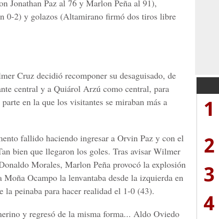
ron Jonathan Paz al 76 y Marlon Peña al 91),
n 0-2) y golazos (Altamirano firmó dos tiros libre
lmer Cruz decidió recomponer su desaguisado, de
te central y a Quiárol Arzú como central, para
1
 parte en la que los visitantes se miraban más a
2
nto fallido haciendo ingresar a Orvin Paz y con el
Tan bien que llegaron los goles. Tras avisar Wilmer
Donaldo Morales, Marlon Peña provocó la explosión
3
a Moña Ocampo la lenvantaba desde la izquierda en
se la peinaba para hacer realidad el 1-0 (43).
4
amerino y regresó de la misma forma... Aldo Oviedo