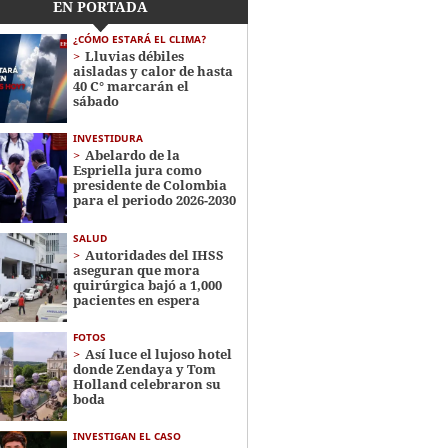
EN PORTADA
¿CÓMO ESTARÁ EL CLIMA?
Lluvias débiles
aisladas y calor de hasta
40 C° marcarán el
sábado
INVESTIDURA
Abelardo de la
Espriella jura como
presidente de Colombia
para el periodo 2026-2030
SALUD
Autoridades del IHSS
aseguran que mora
quirúrgica bajó a 1,000
pacientes en espera
FOTOS
Así luce el lujoso hotel
donde Zendaya y Tom
Holland celebraron su
boda
INVESTIGAN EL CASO