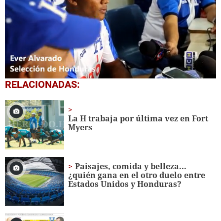
0
RELACIONADAS:
seconds
of
25
seconds
La H trabaja por última vez en Fort
Myers
Paisajes, comida y belleza...
¿quién gana en el otro duelo entre
Estados Unidos y Honduras?