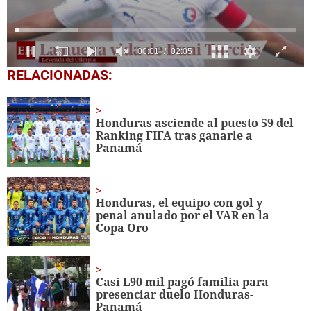
0
RELACIONADAS:
seconds
of
2
minutes,
Honduras asciende al puesto 59 del
5
Ranking FIFA tras ganarle a
seconds
Panamá
Honduras, el equipo con gol y
penal anulado por el VAR en la
Copa Oro
Casi L90 mil pagó familia para
presenciar duelo Honduras-
Panamá