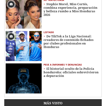
Stephie Morel, Miss Cortés,
combina experiencia, preparación
y belleza rumbo a Miss Honduras
2026
LISTADO
De TikTok a la Liga Nacional:
creadores de contenido fichados
por clubes profesionales en
Honduras
PESE A INFORMES Y DENUNCIAS
El historial oculto de la Policía
hondureña: oficiales sobrevivieron
a depuración
MÁS VISTO