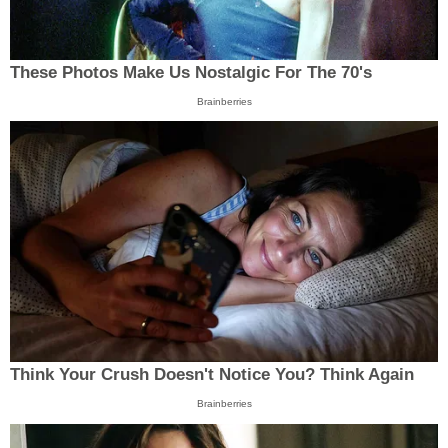
These Photos Make Us Nostalgic For The 70's
Brainberries
Think Your Crush Doesn't Notice You? Think Again
Brainberries