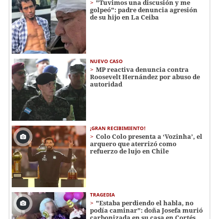
"Tuvimos una discusión y me
golpeó": padre denuncia agresión
de su hijo en La Ceiba
NUEVO CASO
MP reactiva denuncia contra
Roosevelt Hernández por abuso de
autoridad
¡GRAN RECIBIMIENTO!
Colo Colo presenta a ‘Vozinha’, el
arquero que aterrizó como
refuerzo de lujo en Chile
TRAGEDIA
"Estaba perdiendo el habla, no
podía caminar": doña Josefa murió
carbonizada en su casa en Cortés