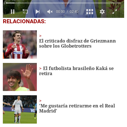
0
RELACIONADAS:
seconds
of
2
minutes,
El criticado disfraz de Griezmann
45
sobre los Globetrotters
seconds
El futbolista brasileño Kaká se
retira
'Me gustaría retirarme en el Real
Madrid'