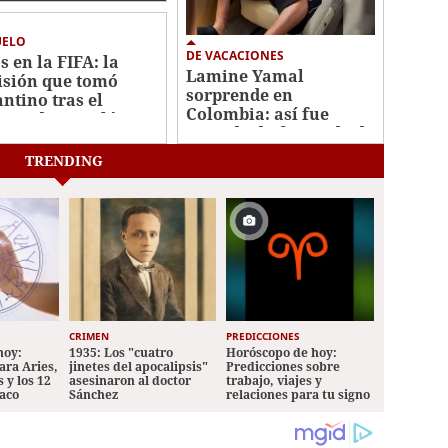
nduras
UELO
DE VACACIONES
s en la FIFA: la
Lamine Yamal
isión que tomó
sorprende en
antino tras el
Colombia: así fue
caso de su polémico
captado disfrutando de
n millonario
sus vacaciones
TRENDING
CRIMEN
PREDICCIONES
hoy:
1935: Los "cuatro
Horóscopo de hoy:
ara Aries,
jinetes del apocalipsis"
Predicciones sobre
 y los 12
asesinaron al doctor
trabajo, viajes y
iaco
Sánchez
relaciones para tu signo