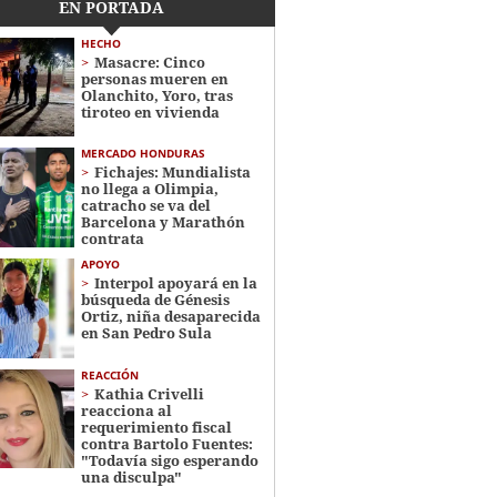
EN PORTADA
HECHO
Masacre: Cinco
personas mueren en
Olanchito, Yoro, tras
tiroteo en vivienda
MERCADO HONDURAS
Fichajes: Mundialista
no llega a Olimpia,
catracho se va del
Barcelona y Marathón
contrata
APOYO
Interpol apoyará en la
búsqueda de Génesis
Ortiz, niña desaparecida
en San Pedro Sula
REACCIÓN
Kathia Crivelli
reacciona al
requerimiento fiscal
contra Bartolo Fuentes:
"Todavía sigo esperando
una disculpa"