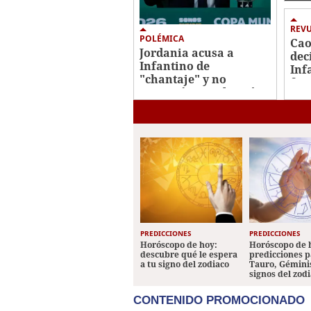
Ho
REV
POLÉMICA
Cao
Jordania acusa a
dec
Infantino de
Inf
"chantaje" y no
fra
apoyará su reelección
pla
en la FIFA
PREDICCIONES
PREDICCIONES
Horóscopo de hoy:
Horóscopo de 
descubre qué le espera
predicciones p
a tu signo del zodiaco
Tauro, Géminis
signos del zod
CONTENIDO PROMOCIONADO