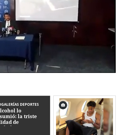
GALERÍAS DEPORTES
alcohol lo
sumió: la triste
lidad de
dialista con
ico que jugó en