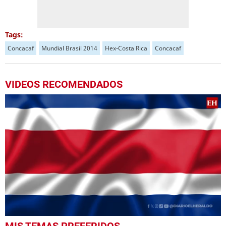
Tags:
Concacaf
Mundial Brasil 2014
Hex-Costa Rica
Concacaf
VIDEOS RECOMENDADOS
1
MIS TEMAS PREFERIDOS