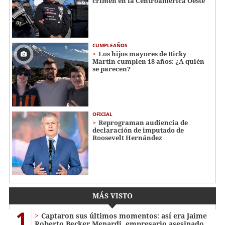
crimen en la Centroamérica Oeste
CUMPLEAÑOS
Los hijos mayores de Ricky
Martin cumplen 18 años: ¿A quién
se parecen?
OFICIAL
Reprograman audiencia de
declaración de imputado de
Roosevelt Hernández
MÁS VISTO
1
Captaron sus últimos momentos: así era Jaime
Roberto Becker Menardi​​​, empresario asesinado