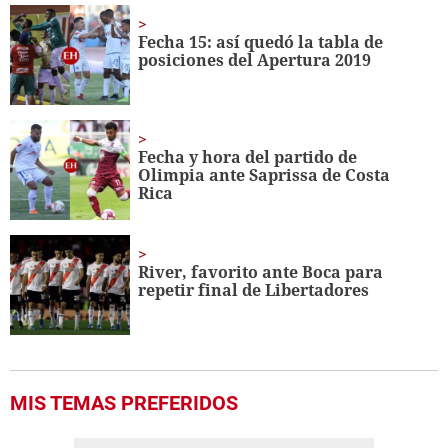
8
minutes,
Fecha 15: así quedó la tabla de
7
posiciones del Apertura 2019
seconds
Fecha y hora del partido de
Olimpia ante Saprissa de Costa
Rica
River, favorito ante Boca para
repetir final de Libertadores
MIS TEMAS PREFERIDOS