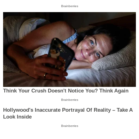
Brainberries
Think Your Crush Doesn't Notice You? Think Again
Brainberries
Hollywood's Inaccurate Portrayal Of Reality – Take A
Look Inside
Brainberries