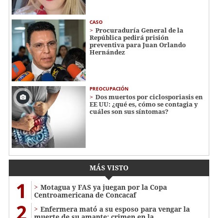
CASO
Procuraduría General de la
República pedirá prisión
preventiva para Juan Orlando
Hernández
PREOCUPACIÓN
Dos muertos por ciclosporiasis en
EE UU: ¿qué es, cómo se contagia y
cuáles son sus síntomas?
MÁS VISTO
1
Motagua y FAS ya juegan por la Copa
Centroamericana de Concacaf
2
Enfermera mató a su esposo para vengar la
muerte de su amante: crimen en la