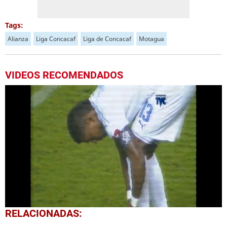
Tags:
Alianza
Liga Concacaf
Liga de Concacaf
Motagua
VIDEOS RECOMENDADOS
0
RELACIONADAS:
seconds
of