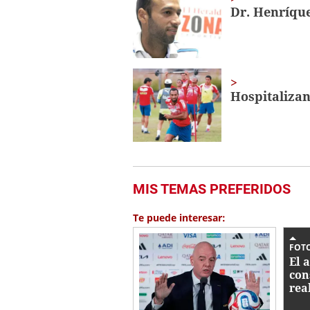
minute,
Dr. Henríque
56
seconds
Volume
0%
Hospitalizan
MIS TEMAS PREFERIDOS
Te puede interesar:
FOTO
El 
con
rea
mun