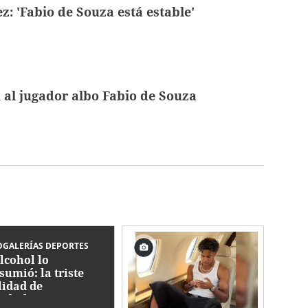
z: 'Fabio de Souza está estable'
 al jugador albo Fabio de Souza
GALERÍAS DEPORTES
alcohol lo
sumió: la triste
lidad de
dialista con