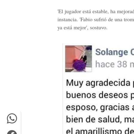
'El jugador está estable, ha mejora
instancia. 'Fabio sufrió de una tro
ya está mejor', sostuvo.