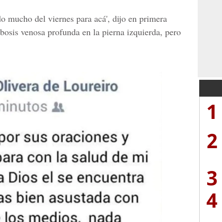
do mucho del viernes para acá', dijo en primera
mbosis venosa profunda en la pierna izquierda, pero
1
2
3
4