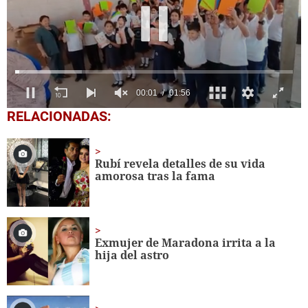
0
RELACIONADAS:
seconds
of
1
minute,
Rubí revela detalles de su vida
56
amorosa tras la fama
seconds
Exmujer de Maradona irrita a la
hija del astro