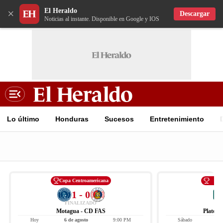
El Heraldo
×
Descargar
Noticias al instante. Disponible en Google y IOS
Lo último
Honduras
Sucesos
Entretenimiento
Copa Centroamericana
Li
1 - 0
FINALIZADO
Motagua - CD FAS
Platens
Hoy
6 de agosto
9:00 PM
Sábado
8 d