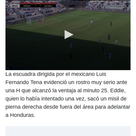
0
La escuadra dirigida por el mexicano Luis
seconds
of
Fernando Tena evidenció un rostro muy serio ante
1
una H que alcanzó la ventaja al minuto 25. Eddie,
minute,
32
quien lo había intentado una vez, sacó un misil de
seconds
pierna derecha desde fuera del área para adelantar
a Honduras.