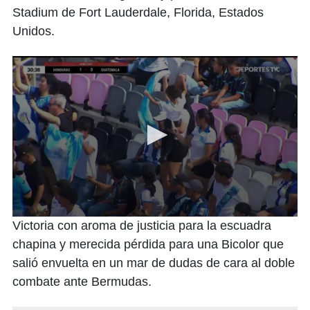
Stadium de Fort Lauderdale, Florida, Estados
Unidos.
0
Victoria con aroma de justicia para la escuadra
seconds
of
chapina y merecida pérdida para una Bicolor que
1
salió envuelta en un mar de dudas de cara al doble
minute,
17
combate ante Bermudas.
seconds