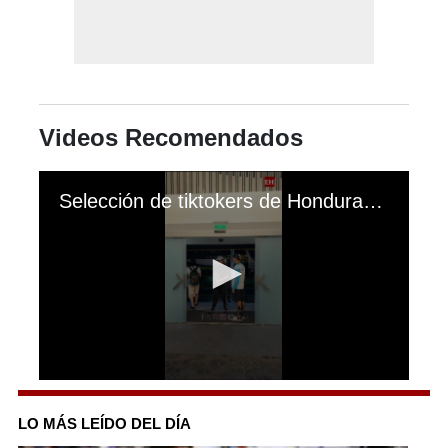
Videos Recomendados
Selección de tiktokers de Honduras ya está en Guatemala para el gran partido de creadores de contenido
0
seconds
of
LO MÁS LEÍDO DEL DÍA
1