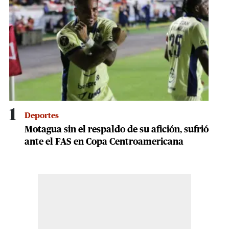
minute,
22
seconds
1
Deportes
Motagua sin el respaldo de su afición, sufrió
ante el FAS en Copa Centroamericana